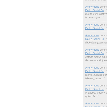
Anonymous
comme
De Lo Social Del
:
“
bueno e instructiv
le tienes que…”
Anonymous
comme
De Lo Social Del
:
“
Anonymous
comme
De Lo Social Del
:
“
Richelieu quien ser
Anonymous
comme
De Lo Social Del
:
“
estado bien lo de 
Pesetero y Mojon
Anonymous
comme
De Lo Social Del
:
“
fuerte, cuidado co
billetes, parne…”
Anonymous
comme
De Lo Social Del
:
“
el bueno, el feo y
quiten la…”
Anonymous
comme