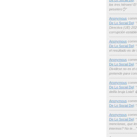
De Lo Social Del
:
“
los tres héroes! El 
pesetero👌”
Anonymous
comme
De Lo Social Del
:
“
Directiva (UE) 202
corrupción establ
Anonymous
comme
De Lo Social Del
:
“
el resultado es de 
Anonymous
comme
De Lo Social Del
:
“
Dividirse no es el 
pretende para con
Anonymous
comme
De Lo Social Del
:
“
del/la bruja Lola!! 
Anonymous
comme
De Lo Social Del
:
“
Anonymous
comme
De Lo Social Del
:
“
mencionas, que le
interinos? No te…”