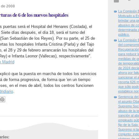
o de 2008
La Comisión 
turas de 6 de los nuevos hospitales
Motivado a E
brindar una pr
abusivo de co
us puertas será el Hospital del Henares (Coslada), el
determinada a
 Siete días después, el día 18, será el turno del
público.
 (San Sebastián de los Reyes). Por su parte, el 25 de
La Comisión E
rtas los hospitales Infanta Cristina (Parla) y del Tajo
del compromis
Recuperación 
o, el 28 y 29 de febrero arrancarán los hospitales del
para reducir 
ey) e Infanta Leonor (Vallecas), respectivamente".
medidas de p
 Madrid
de temporalid
de 2024 decla
ahora por fal
licó que la puesta en marcha de todos los servicios
sancionar el 
ará de forma progresiva, de forma que 'en un tiempo
recorta 626 m
ses, en el mes de abril, todos los centros funcionen
que sólo podr
ridiario
.
establece nor
Sentencia del 
el asunto Obad
Supremo Socia
abuso de la t
sanción al ab
empleado públi
fijo de la Sala
Supremo ni la
conjunto: ind
rios:
régimen de re