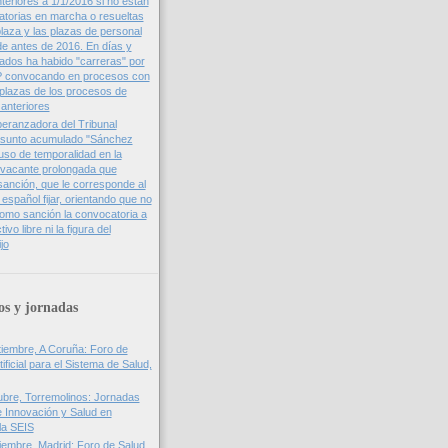
teriores a 1/1/2016 si no están
torias en marcha o resueltas
plaza y las plazas de personal
e antes de 2016. En días y
dos ha habido "carreras" por
 convocando en procesos con
 plazas de los procesos de
 anteriores
eranzadora del Tribunal
asunto acumulado "Sánchez
uso de temporalidad en la
e vacante prolongada que
sanción, que le corresponde al
español fijar, orientando que no
omo sanción la convocatoria a
vo libre ni la figura del
ijo
os y jornadas
iembre, A Coruña: Foro de
tificial para el Sistema de Salud,
bre, Torremolinos: Jornadas
 Innovación y Salud en
la SEIS
embre, Madrid: Foro de Salud