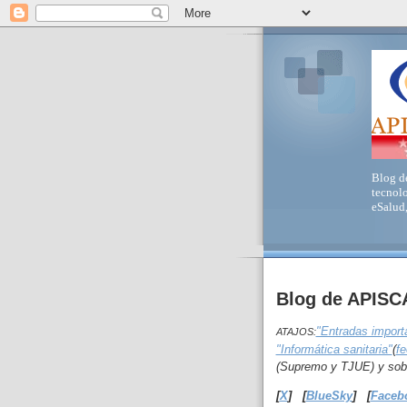
Blog de
tecnolo
eSalud,
Blog de APIS
"Entradas import
ATAJOS:
"Informática sanitaria"
(
fe
(Supremo y TJUE) y so
[
X
]
[
BlueSky
]
[
Faceb