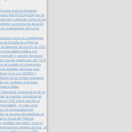
Europea envia el Dictamen
spaña [INFR(2014)4334] por no
otección suficiente contra el uso
ntratos sucesivos de duración
 los trabajadores del sector
uropea revisa el cumplimiento
o de España en el Plan de
de disponer de una ley en 2021
la temporalidad pública con
revención y sanción del abuso
ad: tras las sentencias del TJUE
ra incumplido el compromiso
ta de medidas efectivas para
abuso en la Ley 20/2021 y
illones de los fondos europeos,
án ser recibidos si España
mativa válida.
Tribunal de Justicia de la UE en
al, la cuestion prejudicial del
l al TJUE sobre sanción al
emporalidad : no vale como
uso de temporalidad del
co la doctrina del indefinido no
 de lo Social del Tribunal
s medidas que indicó, ni en su
emnizaciones topadas al cese , el
sponsabilidad de las AAPP