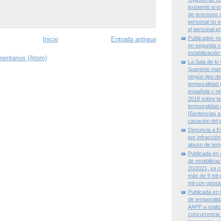
existente si e
de procesos m
personal no e
el personal e
Publicados n
Inicio
Entrada antigua
en segunda vu
estabilizaci
mentarios (Atom)
La Sala de lo
Supremo mant
ningún tipo d
temporalidad p
española y re
2018 sobre l
temporalidad e
[Sentencias a
casación del 
Denuncia a E
por infracción
abuso de temp
Publicada en e
de estabiliza
20/2021,.ya c
más de 9 mil 
mil con oposic
Publicada en
de temporalid
AAPP a realiz
concurrencia 