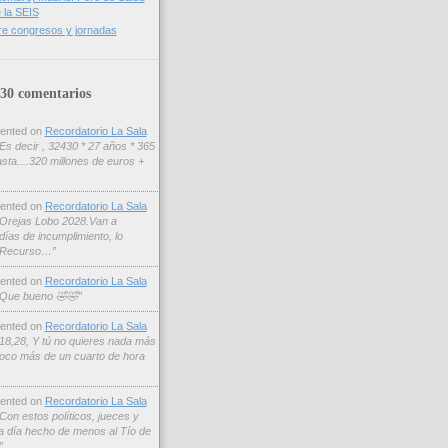
 la SEIS
re congresos y jornadas
 30 comentarios
nted on
Recordatorio La Sala
Es decir , 32430 * 27 años * 365
ta....320 millones de euros +
nted on
Recordatorio La Sala
Orejas Lobo 2028.Van a
 días de incumplimiento, lo
olRecurso…”
nted on
Recordatorio La Sala
Que bueno 🤣🤣”
nted on
Recordatorio La Sala
18,28, Y tú no quieres nada más
 poco más de un cuarto de hora
nted on
Recordatorio La Sala
Con estos políticos, jueces y
ada día hecho de menos al Tío de
”