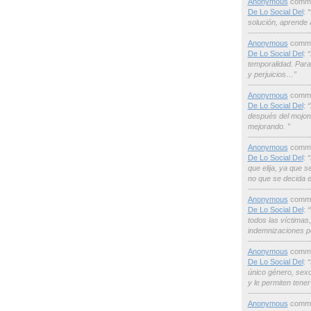
Anonymous
comme
De Lo Social Del
:
“
solución, aprende a
Anonymous
comme
De Lo Social Del
:
“
temporalidad. Par
y perjuicios…”
Anonymous
comme
De Lo Social Del
:
“
después del mojone
mejorando. ”
Anonymous
comme
De Lo Social Del
:
“
que elija, ya que 
no que se decida 
Anonymous
comme
De Lo Social Del
:
“
todos las víctima
indemnizaciones p
Anonymous
comme
De Lo Social Del
:
“
único género, sex
y le permiten tene
Anonymous
comme