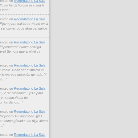
nted on
Recordatorio La Sala
Yo no he dicho que esa sea la
 leer.”
nted on
Recordatorio La Sala
Fijeza para saldar el abuso en la
a sancionar otros abusos, daños
nted on
Recordatorio La Sala
El pesetero!! nueva entrega
ro! Se nota que el nivel va
nted on
Recordatorio La Sala
Exacto. Debe ser el mismo el
se lo merece después de todo. Y
en…”
nted on
Recordatorio La Sala
Que se ofendan!! Fijeza para
s, y acompañada de
or los daños…”
nted on
Recordatorio La Sala
Mojonero 1/2 approbed 😁El
o o como gónadas se diga ahora
r…”
nted on
Recordatorio La Sala