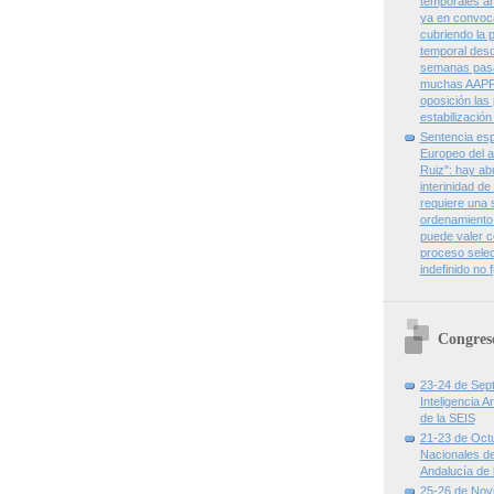
temporales an
ya en convoca
cubriendo la 
temporal desd
semanas pasa
muchas AAPP
oposición las
estabilización
Sentencia esp
Europeo del 
Ruiz": hay ab
interinidad d
requiere una 
ordenamiento 
puede valer c
proceso selecti
indefinido no f
Congres
23-24 de Sept
Inteligencia Ar
de la SEIS
21-23 de Octu
Nacionales de
Andalucía de 
25-26 de Novi