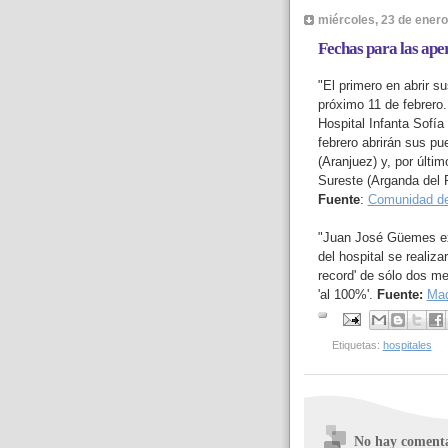
miércoles, 23 de ener
Fechas para las aper
"El primero en abrir s
próximo 11 de febrero.
Hospital Infanta Sofía
febrero abrirán sus pue
(Aranjuez) y, por últim
Sureste (Arganda del R
Fuente
:
Comunidad de
"Juan José Güemes exp
del hospital se realiz
record' de sólo dos me
'al 100%'.
Fuente:
Mad
Etiquetas:
hospitales
No hay comenta