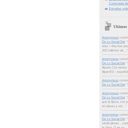
Conectada de
Entradas sob
Ultimos
Anonymous
comme
De Lo Social Del
:
“
días = Muchas paas
300 millones de…”
Anonymous
comme
De Lo Social Del
:
“
fliparlo.Con tantos
flipan!ES - españ
Anonymous
comme
De Lo Social Del
:
“
Anonymous
comme
De Lo Social Del
:
“
que la fijeza, con
en abuso y sin…”
Anonymous
comme
De Lo Social Del
:
“
sindicalistas....c
la Vara. O en su…