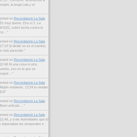
17,07. Correcto! Ya tenemos a
mojón, la bruja Lola y el
nted on
Recordatorio La Sala
Es muy bueno. Eso sí:1. La
6/1021, sobre lucha contra la
ece…”
nted on
Recordatorio La Sala
17:10 Si dividir no es el camino,
lo más parecido.”
nted on
Recordatorio La Sala
12:46 Ni una cosa ni otra.
camino, eso es lo que se
seguir…”
nted on
Recordatorio La Sala
Mojón mediante, 13;24 te olvidas
😁💩”
nted on
Recordatorio La Sala
Buen artículo.…”
nted on
Recordatorio La Sala
12,46, y a las Autoridades que tú
s importaban los temporales e