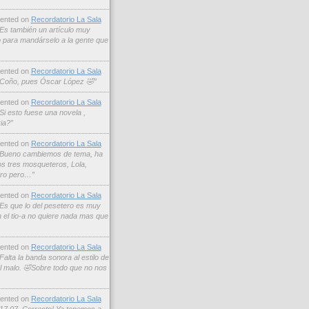
nted on
Recordatorio La Sala
Es también un artículo muy
o para mandárselo a la gente que
nted on
Recordatorio La Sala
Coño, pues Óscar López 🤣”
nted on
Recordatorio La Sala
Si esto fuese una novela ,
ia?”
nted on
Recordatorio La Sala
Bueno cambiemos de tema, ha
los tres mosqueteros, Lola,
ero pero…”
nted on
Recordatorio La Sala
Es que lo del pesetero es muy
n el tio-a no quiere nada mas que
nted on
Recordatorio La Sala
Falta la banda sonora al estilo de
 el malo. 🤣Sobre todo que no nos
nted on
Recordatorio La Sala