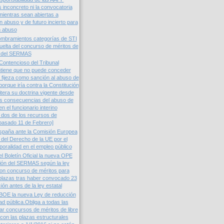
s inconcreto ni la convocatoria
ientras sean abiertas a
n abuso y de futuro incierto para
n abuso
ombramientos categorías de STI
elta del concurso de méritos de
ón del SERMAS
 Contencioso del Tribunal
iene que no puede conceder
e fijeza como sanción al abuso de
orque iría contra la Constitución
itera su doctrina vigente desde
as consecuencias del abuso de
n el funcionario interino
 dos de los recursos de
pasado 11 de Febrero]
spaña ante la Comisión Europea
 del Derecho de la UE por el
oralidad en el empleo público
l Boletín Oficial la nueva OPE
ción del SERMAS según la ley
on concurso de méritos para
plazas tras haber convocado 23
ión antes de la ley estatal
 BOE la nueva Ley de reducción
ad pública.Obliga a todas las
ar concursos de méritos de libre
con las plazas estructurales