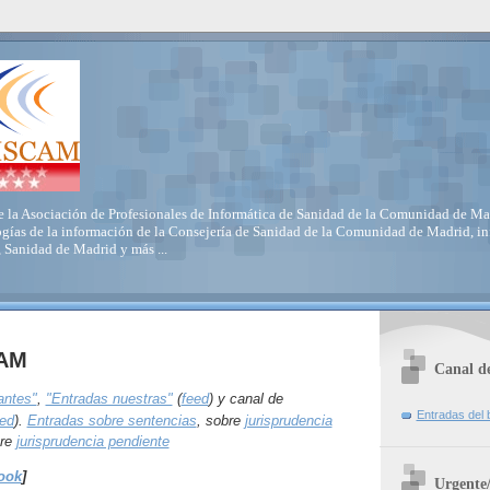
 la Asociación de Profesionales de Informática de Sanidad de la Comunidad de Mad
gías de la información de la Consejería de Sanidad de la Comunidad de Madrid, inf
 Sanidad de Madrid y más ...
CAM
Canal de
antes"
,
"Entradas nuestras"
(
feed
) y canal de
Entradas del b
ed
).
Entradas sobre sentencias
, sobre
jurisprudencia
bre
jurisprudencia pendiente
ook
]
Urgente