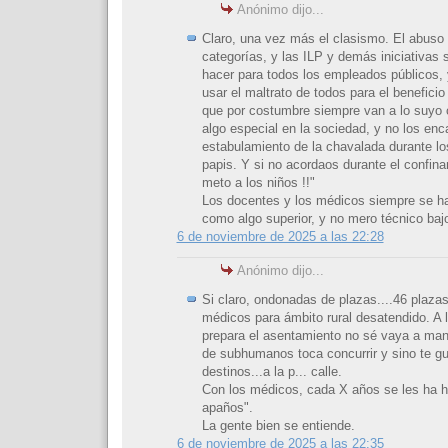
Anónimo dijo...
Claro, una vez más el clasismo. El abuso 
categorías, y las ILP y demás iniciativas
hacer para todos los empleados públicos, 
usar el maltrato de todos para el benefici
que por costumbre siempre van a lo suyo
algo especial en la sociedad, y no los enc
estabulamiento de la chavalada durante los
papis. Y si no acordaos durante el confin
meto a los niños !!"
Los docentes y los médicos siempre se h
como algo superior, y no mero técnico bajo
6 de noviembre de 2025 a las 22:28
Anónimo dijo...
Si claro, ondonadas de plazas....46 plazas
médicos para ámbito rural desatendido. A l
prepara el asentamiento no sé vaya a manci
de subhumanos toca concurrir y sino te gu
destinos...a la p... calle.
Con los médicos, cada X años se les ha 
apaños".
La gente bien se entiende.
6 de noviembre de 2025 a las 22:35