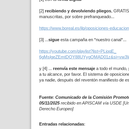
[2]
recibiendo y devolviendo pliegos
, GRATIS,
manuscritas, por sobre prefranqueado...
https://www.boreal.es/ilp/
oposiciones-educacion
[3] ...
sigue
esta campaña en *nuestro canal*...
https://youtube.com/playlist?
list=PLjoqE_
6gMslgeZEmtDOY88UYygOMAD01z&
si=vw
y [4] ...
reenvía este mensaje
a todo el mundo, 
a tu alcance, por favor. El sistema de oposicione
ya nadie, después del reventón manifiesto de es
Fuente
:
Comunicado de la
Comisión Promotor
05/11/2025
recibido en APISCAM vía USDE [Unió
Derecho Europeo]
Entradas relacionadas
: