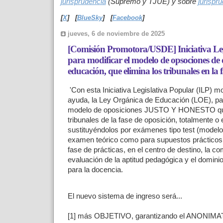
jurisprudencia
(Supremo y TJUE) y sobre
jurispr
[
X
]
[
BlueSky
]
[
Facebook
]
jueves, 6 de noviembre de 2025
[Comisión Promotora/USDE] Iniciativa Leg
para modificar el modelo de opsociones de 
educación, que elimina los tribunales en la 
'Con esta Iniciativa Legislativa Popular (ILP) m
ayuda, la Ley Orgánica de Educación (LOE), pa
modelo de oposiciones JUSTO Y HONESTO que
tribunales de la fase de oposición, totalmente o
sustituyéndolos por exámenes tipo test (modelo 
examen teórico como para supuestos prácticos,
fase de prácticas, en el centro de destino, la com
evaluación de la aptitud pedagógica y el dominio
para la docencia.
El nuevo sistema de ingreso será...
[1] más OBJETIVO, garantizando el ANONIMAT