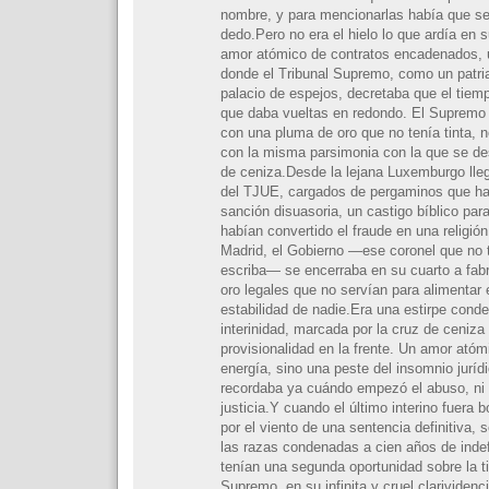
nombre, y para mencionarlas había que se
dedo.Pero no era el hielo lo que ardía en 
amor atómico de contratos encadenados, 
donde el Tribunal Supremo, como un patria
palacio de espejos, decretaba que el tiem
que daba vueltas en redondo. El Supremo 
con una pluma de oro que no tenía tinta, n
con la misma parsimonia con la que se de
de ceniza.Desde la lejana Luxemburgo lle
del TJUE, cargados de pergaminos que ha
sanción disuasoria, un castigo bíblico par
habían convertido el fraude en una religión
Madrid, el Gobierno —ese coronel que no t
escriba— se encerraba en su cuarto a fabr
oro legales que no servían para alimentar
estabilidad de nadie.Era una estirpe conde
interinidad, marcada por la cruz de ceniza 
provisionalidad en la frente. Un amor atóm
energía, sino una peste del insomnio juríd
recordaba ya cuándo empezó el abuso, ni 
justicia.Y cuando el último interino fuera 
por el viento de una sentencia definitiva,
las razas condenadas a cien años de indefi
tenían una segunda oportunidad sobre la ti
Supremo, en su infinita y cruel clarividenc