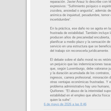
reparación. Javier Arauz lo describe con 
expresivos: “Sufrimiento psíquico o espirit
zozobra, ansiedad o angustia”, además de
anímica de inquietud, pesadumbre, temor 
incertidumbre”.
En la práctica, ese daño no se agota en l
frustrada de estabilidad. También incluye l
producen años de precariedad encubierta, 
planificar a medio plazo y la sensación de
servicio en una estructura que se benefici
del trabajo sin reconocerla jurídicamente.
El debate sobre el daño moral no es retóri
un perjuicio que las indemnizaciones tasa
que, según Luxemburgo, debe valorarse ju
y la duración acumulada de los contratos, 
ingresos, carrera profesional, minoración 
otras ventajas económicas frustradas. Y e
problema administrativo hay uno humano,
Quiñones: “El abuso de la interinidad sup
estabilidad en el empleo que afecta física
quien la sufre”.
6 de mayo de 2026 a las 8:46