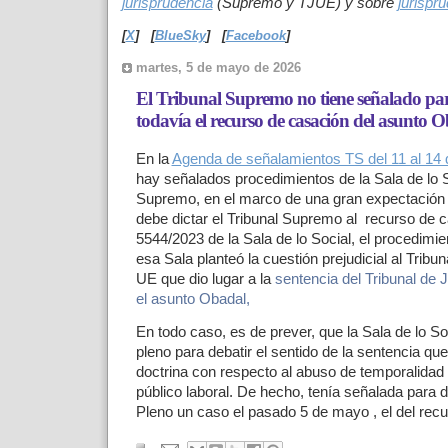
jurisprudencia
(Supremo y TJUE) y sobre
jurispr
[
X
]
[
BlueSky
]
[
Facebook
]
martes, 5 de mayo de 2026
El Tribunal Supremo no tiene señalado par
todavía el recurso de casación del asunto 
En la
Agenda de señalamientos TS del 11 al 14
hay señalados procedimientos de la Sala de lo S
Supremo
, en el marco de una gran expectación 
debe dictar el Tribunal Supremo al
recurso de c
5544/2023 de la Sala de lo Social, el procedimien
esa Sala planteó la cuestión prejudicial al Tribun
UE que dio lugar a la
sentencia del Tribunal de J
el asunto Obadal,
En todo caso, es de prever, que la Sala de lo So
pleno para debatir el sentido de la sentencia qu
doctrina con respecto al abuso de temporalidad
público laboral. De hecho, tenía señalada para d
Pleno un caso el pasado 5 de mayo , el del rec