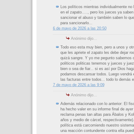
Los políticos mientras individualmente no l
en el zapato....., pero los jueces ya sabe
sancionar el abuso y también saben lo qu
para sancionarlo...
6 de mayo de 2026 a las 20:50
Anónimo dijo...
Todo eso esta muy bien, pero a unos y otr
que les apriete el zapato les debe dejar ro
quizá sangre. Y yo me pegunto sabemos q
politicos politicas tenemos y jueces y jue
bien o sea de fiar... si es así por Dios ha
podamos descansar todos. Luego vendrá e
las facturas entre todos... todo lo demás e
7 de mayo de 2026 a las 9:09
Anónimo dijo...
Además relacionado con lo anterior: El fisc
ha hecho valer en su informe final de ayer 
reclama penas tan altas para Ábalos y Kol
años y medio de cárcel, respectivamente).
política está carcomiendo nuestro sistema
una reacción contundente contra ella puede