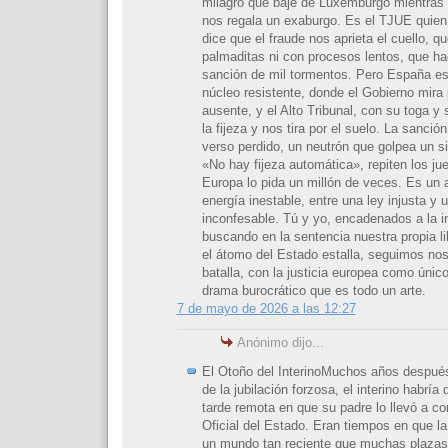
milagro que baje de Luxemburgo mientras
nos regala un exaburgo. Es el TJUE quien 
dice que el fraude nos aprieta el cuello, q
palmaditas ni con procesos lentos, que hac
sanción de mil tormentos. Pero España e
núcleo resistente, donde el Gobierno mira 
ausente, y el Alto Tribunal, con su toga y 
la fijeza y nos tira por el suelo. La sanció
verso perdido, un neutrón que golpea un s
«No hay fijeza automática», repiten los j
Europa lo pida un millón de veces. Es un
energía inestable, entre una ley injusta y 
inconfesable. Tú y yo, encadenados a la in
buscando en la sentencia nuestra propia li
el átomo del Estado estalla, seguimos no
batalla, con la justicia europea como únic
drama burocrático que es todo un arte.
7 de mayo de 2026 a las 12:27
Anónimo dijo...
El Otoño del InterinoMuchos años después,
de la jubilación forzosa, el interino habría
tarde remota en que su padre lo llevó a co
Oficial del Estado. Eran tiempos en que la
un mundo tan reciente que muchas plazas