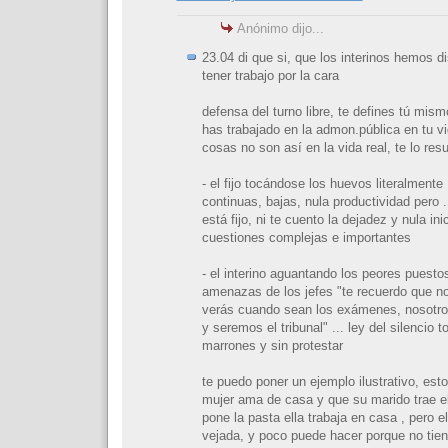
Anónimo dijo...
23.04 di que si, que los interinos hemos d
tener trabajo por la cara
defensa del turno libre, te defines tú mis
has trabajado en la admon.pública en tu vi
cosas no son así en la vida real, te lo res
- el fijo tocándose los huevos literalment
continuas, bajas, nula productividad pero .
está fijo, ni te cuento la dejadez y nula ini
cuestiones complejas e importantes
- el interino aguantando los peores puesto
amenazas de los jefes "te recuerdo que no 
verás cuando sean los exámenes, nosotro
y seremos el tribunal" ... ley del silencio 
marrones y sin protestar
te puedo poner un ejemplo ilustrativo, es
mujer ama de casa y que su marido trae el
pone la pasta ella trabaja en casa , pero e
vejada, y poco puede hacer porque no tiene