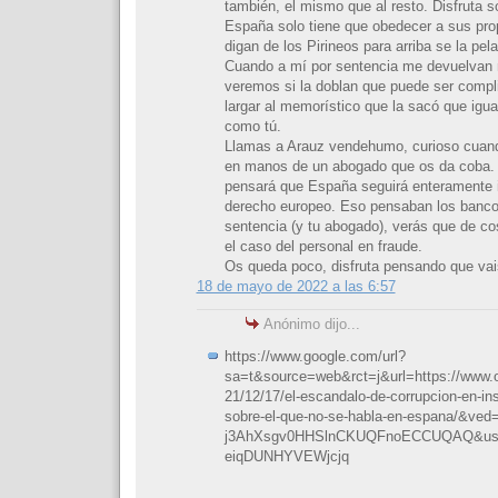
también, el mismo que al resto. Disfruta 
España solo tiene que obedecer a sus prop
digan de los Pirineos para arriba se la pela
Cuando a mí por sentencia me devuelvan 
veremos si la doblan que puede ser compl
largar al memorístico que la sacó que igual
como tú.
Llamas a Arauz vendehumo, curioso cuand
en manos de un abogado que os da coba.
pensará que España seguirá enteramente 
derecho europeo. Eso pensaban los bancos
sentencia (y tu abogado), verás que de c
el caso del personal en fraude.
Os queda poco, disfruta pensando que vai
18 de mayo de 2022 a las 6:57
Anónimo dijo...
https://www.google.com/url?
sa=t&source=web&rct=j&url=https://www.ou
21/12/17/el-escandalo-de-corrupcion-en-ins
sobre-el-que-no-se-habla-en-espana/&ve
j3AhXsgv0HHSlnCKUQFnoECCUQAQ&us
eiqDUNHYVEWjcjq