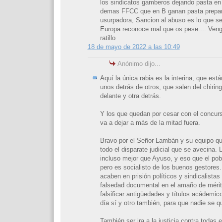
los sindicatos gamberos dejando pasta e
demas FFCC que en B ganan pasta prepar
usurpadora, Sancion al abuso es lo que se
Europa reconoce mal que os pese.... Venga
ratillo
18 de mayo de 2022 a las 10:49
Anónimo dijo...
Aquí la única rabia es la interina, que es
unos detrás de otros, que salen del chiri
delante y otra detrás.
Y los que quedan por cesar con el concur
va a dejar a más de la mitad fuera.
Bravo por el Señor Lambán y su equipo qu
todo el disparate judicial que se avecina.
incluso mejor que Ayuso, y eso que el pobr
pero es socialisto de los buenos gestores
acaben en prisión políticos y sindicalistas
falsedad documental en el amaño de mérit
falsificar antigüedades y títulos acádemic
día sí y otro también, para que nadie se q
También ser ira a la justicia contra todas 