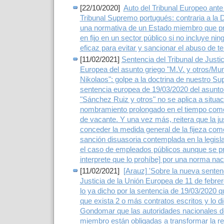
[22/10/2020]
Auto del Tribunal Europeo ante
Tribunal Supremo portugués: contraria a la 
una normativa de un Estado miembro que pr
en fijo en un sector público si no incluye ni
eficaz para evitar y sancionar el abuso de t
[11/02/2021]
Sentencia del Tribunal de Justic
Europea del asunto griego "M.V. y otros/Mun
Nikolaos": golpe a la doctrina de nuestro S
sentencia europea de 19/03/2020 del asunt
"Sánchez Ruiz y otros" no se aplica a situa
nombramiento prolongado en el tiempo como 
de vacante. Y una vez más, reitera que la ju
conceder la medida general de la fijeza com
sanción disuasoria contemplada en la legisl
el caso de empleados públicos aunque se pr
interprete que lo prohíbe] por una norma nac
[11/02/2021]
[Arauz] 'Sobre la nueva sentenc
Justicia de la Unión Europea de 11 de febre
lo ya dicho por la sentencia de 19/03/2020 
que exista 2 o más contratos escritos y lo d
Gondomar que las autoridades nacionales d
miembro están obligadas a transformar la re