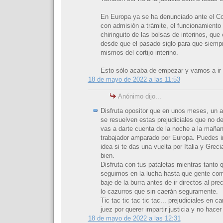
En Europa ya se ha denunciado ante el Co
con admisión a trámite, el funcionamiento i
chiringuito de las bolsas de interinos, que
desde que el pasado siglo para que siempr
mismos del cortijo interino.
Esto sólo acaba de empezar y vamos a ir h
18 de mayo de 2022 a las 11:53
Anónimo dijo...
Disfruta opositor que en unos meses, un
se resuelven estas prejudiciales que no de
vas a darte cuenta de la noche a la mañan
trabajador amparado por Europa. Puedes i
idea si te das una vuelta por Italia y Grec
bien.
Disfruta con tus pataletas mientras tanto 
seguimos en la lucha hasta que gente como
baje de la burra antes de ir directos al pr
lo cazurros que sin caerán seguramente.
Tic tac tic tac tic tac... prejudiciales en 
juez por querer impartir justicia y no hacer 
18 de mayo de 2022 a las 12:31