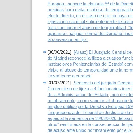
Europea-, aunque la cláusula 5ª de la Direc
medidas para evitar el abuso de temporalida
efecto directo, en el caso de que no haya n
legislación nacional suficientemente disuasor
para sancionar el abuso de temporalidad, "te
aplicarse cualquier norma del Derecho nacio
la conversión en fijo".
[30/06/2021]
[Araúz] El Juzgado Central de 
de Madrid reconoce la fijeza a cuatros funcio
Instituciones Penitenciarias del Estado] co
viable al abuso de temporalidad ante la norm
jurisprudencia europea
[01/07/2021]
Sentencia del juzgado Central 
Contencioso de fijeza a 4 funcionarios inte
de la Administración del Estado , uno de ell
nombramiento, como sanción al abuso de te
empleo público por la Directiva Europea 199
jurisprudencia del Tribunal de Justicia de l
especial la sentencia de 19/03/2020 del as
otros" reafirmada en la consecuencia de fije
de abuso ante únioc nombramiento por el Au