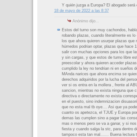
Y quién juzga a Europa? El abogado será e
18 de mayo de 2022 a las 8:37
Anónimo dijo...
Estos del turno son muy cachondos, habla
robando plazas, cuando literalmente es lo 
los que ahora quieren usurpar plazas que
húmedos podrian optar, plazas que hace 1
salir con muchas opciones para los que l
y sin cargas, y que estos de turno libre e
preescolar y ahora quieren acceder plazas
cumplido la ley no tendrian ni en sueños de
MAnda narices que ahora encima se quiera
derechos adquiridos por la lucha del person
ver si os entra en la mollera , frente al 
sancion, mientras no exista ninguna que 
directiva o directamente no exista corresp
en el puesto, sino indemnizacion disuasor
que no esta mal tb oye.... Asi que ya podei
cuanto os apetezca, el TJUE y Europa pon
demas las cumplen sino a pagar las conse
mas o menos pero se va a ganar, y si nos 
fiesta y cuando salga la stc, para dentro 
tampoco esta tan mal....... Buena lectura tu