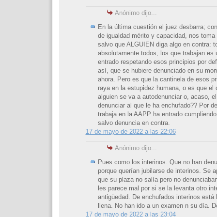
Anónimo dijo...
En la última cuestión el juez desbarra; con
de igualdad mérito y capacidad, nos toma 
salvo que ALGUIEN diga algo en contra: t
absolutamente todos, los que trabajan e
entrado respetando esos principios por def
así, que se hubiere denunciado en su mom
ahora. Pero es que la cantinela de esos pr
raya en la estupidez humana, o es que el
alguien se va a autodenunciar o, acaso, e
denunciar al que le ha enchufado?? Por def
trabaja en la AAPP ha entrado cumpliendo 
salvo denuncia en contra.
17 de mayo de 2022 a las 22:06
Anónimo dijo...
Pues como los interinos. Que no han denu
porque querían jubilarse de interinos. Se
que su plaza no salía pero no denunciaba
les parece mal por si se la levanta otro in
antigüedad. De enchufados interinos está 
llena. No han ido a un examen n su día. De
17 de mayo de 2022 a las 23:04