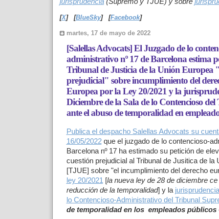
jurisprudencia
(Supremo y TJUE) y sobre
jurispr
[
X
]
[
BlueSky
]
[
Facebook
]
martes, 17 de mayo de 2022
[Salellas Advocats] El Juzgado de lo conten
administrativo nº 17 de Barcelona estima pet
Tribunal de Justicia de la Unión Europea "
prejudicial" sobre incumplimiento del dere
Europea por la Ley 20/2021 y la jurisprude
Diciembre de la Sala de lo Contencioso de
ante el abuso de temporalidad en empleado
Publica el despacho S
alellas Advocats
su cuenta
16/05/2022
que
el juzgado de lo contencioso-ad
Barcelona nº 17 ha estimado su petición de ele
cuestión prejudicial al Tribunal de Jusitica de l
[TJUE] sobre "el incumplimiento del derecho eu
ley 20/2021
[
la nueva ley de 28 de diciembre ce
reducción de la temporalidad
] y la
jurisprudencia
lo Contencioso-Administrativo del Tribunal Sup
de temporalidad en los empleados públicos