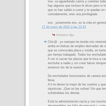
irse, va aguantando carros y carretas toda
hay algunos que incluso le dicen pero si 
que no has salido a currar y te quedas en
cómodamente, eres una privilegiada
eso , justamente eso, es la vida en general
17 de mayo de 2022 a las 23:43
Anónimo dijo...
Chic@...yo siempre he tenido mis interini
arriba en bolsas de empleo derivadas de o
que se convocaba plaza y media, en turno 
por tiempo trabajado. Todos los enchufad
A ver si sacan las plazas que le toca a ca
enchufar a nadie y sin crear falsos tempo
estamos los de la nuestra.
De enchufados funcionarios de carrera est
llena.
A ti te deseo la mejor de las suertes y que
injusticias. ¡Que no las sufras! Sin que t
sufriéndolas los demás.
Está la administración vacía y con muchos
desatendidos por falta de personal y, com