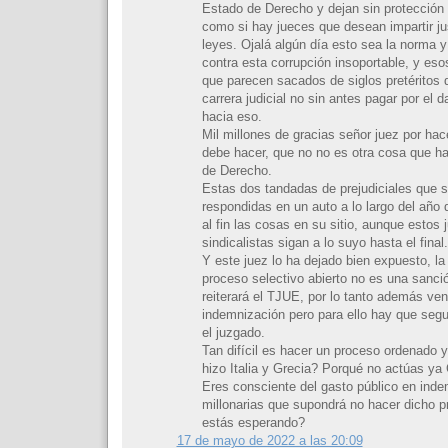
Estado de Derecho y dejan sin protección 
como si hay jueces que desean impartir jus
leyes. Ojalá algún día esto sea la norma 
contra esta corrupción insoportable, y eso
que parecen sacados de siglos pretéritos
carrera judicial no sin antes pagar por el
hacia eso.
Mil millones de gracias señor juez por hac
debe hacer, que no no es otra cosa que ha
de Derecho.
Estas dos tandadas de prejudiciales que 
respondidas en un auto a lo largo del año
al fin las cosas en su sitio, aunque estos 
sindicalistas sigan a lo suyo hasta el final.
Y este juez lo ha dejado bien expuesto, la
proceso selectivo abierto no es una sanció
reiterará el TJUE, por lo tanto además ve
indemnización pero para ello hay que segui
el juzgado.
Tan difícil es hacer un proceso ordenado y
hizo Italia y Grecia? Porqué no actúas y
Eres consciente del gasto público en ind
millonarias que supondrá no hacer dicho 
estás esperando?
17 de mayo de 2022 a las 20:09